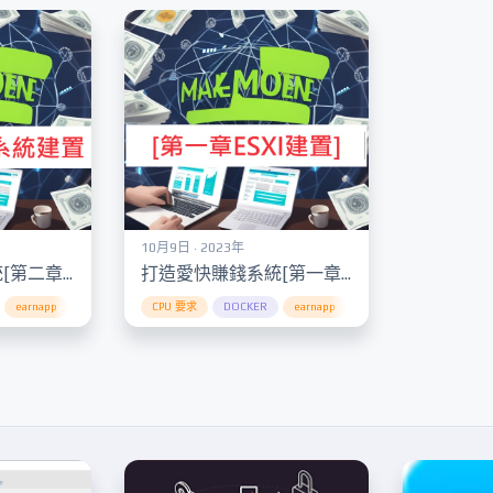
10月9日 · 2023年
打造愛快賺錢系統[第二章-愛快系統建置]
打造愛快賺錢系統[第一章ESXI建置]
gress
earnapp
Internet Bandwidth Sharing
ESXi
ESXi 作業系統打底
CPU 要求
DOCKER
Passive Income
ESXi 安裝教程
earnapp
Privacy and Data Security
ESXi 硬體需求
ESXi 作業系統打底
ESXi 
E