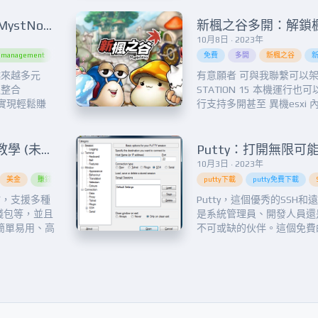
P、...
讓您可以開始賺取穩定的網
們深入了解 Peer2Profit.ap
獨創！整合 Peer2Profit 與 MystNodes Docker：賺錢如此簡單！Innovation Unleashed! Combining Peer2Profit and MystNodes Docker for Effortless Earnings!
10月8日 · 2023年
r management
cryptocurrency
decentralized computing
免費
digital age
多開
新楓之谷
Docker c
越來越多元
有意願者 可與我聯繫可以架設
過整合
STATION 15 本機運行也可
er，實現輕鬆賺
行支持多開甚至 異機esxi
一個有趣的技
間可以參考詳細連結 下載&nb
2Profit
STATION 15 運行狀況...
共享他們的計
獨角數卡建立個人發卡平台教學 (未完成) 可收費代架設
10月3日 · 2023年
美金
賺錢
躺賺
putty下載
putty免費下載
站，支援多種
Putty，這個優秀的SSH
錢包等，並且
是系統管理員、開發人員還
簡單易用、高
不可或缺的伙伴。這個免費
己的售貨系
球范圍內獲得了廣泛的認可
現獨角數卡是
性和可擴展性而著稱，使得
它是開源的？
變得輕而易舉。不論您需要
行網絡設備調整、或是安全地