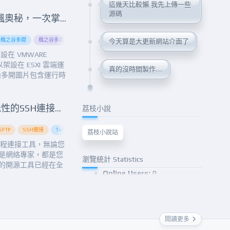
這幾天比較懶 我先上傳一些
路收入。現在，讓我
源碼
p，以及...
新楓之谷多開：解鎖楓奧秘，一次掌握多重冒險！
ontainers
新楓之谷多開
Docker management tool
楓之谷多開
破解新楓之谷
Docker technology
破解楓之谷
Docker容器
Docke
今天算是大更新網站介面了
在 VMWARE
以架設在 ESXI 雲端運
真的沒時間製作…
 內多開圖片包含運行時
sp;VMWARE
Putty：打開無限可能性的SSH連接工具
荔枝小說
SFTP
SSH連接
Telnet
Windows工具
X11轉發
下載
代理服務
伺服
荔枝小說站
和遠程連接工具，無論您
是網絡專家，都是您
瀏覽統計 Statistics
的開源工具已經在全
Online Users:
0
，它以安全性、靈活
遠程管理和數據傳輸
Today's Visitors:
285
訪問遠程伺服器、進
Total Visitors:
179,070
傳輸檔...
閱讀更多