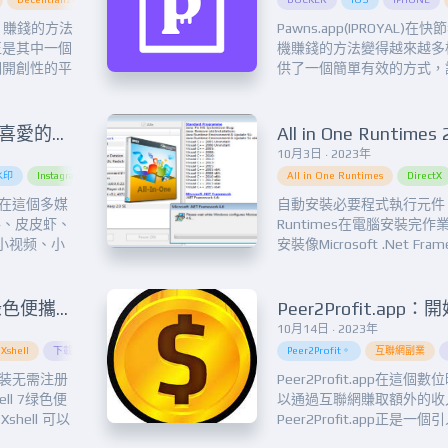
代，賺錢的方法
Pawns.app(IPROYAL
s正是其中一個
機賺錢的方法變得越來越多樣，而
一個開創性的平
供了一個簡單有效的方式，
革命，還為您
多努力的情況下賺取穩定的
文章將為您介
紹 Pawns.app，並分享如何
。...
法，以更輕鬆地參與賺錢活動
多平台 輕鬆去浮水印，下載喜愛的社交媒體影片！
10月3日 · 2023年
水印
Instagram
Instagram去水印
keep
keep去水印
All in One Runtimes
QQ看点
QQ看点去水
DirectX
.me在這個多媒
自動安裝必要程式執行元件 - Al
手、皮皮虾、
Runtimes在電腦安裝完
小视频、小
安裝像Microsoft .Net Fram
频、剪映、快
DirectX、Flash Playe
、趣头条、快
讓使用這些元件設計的相關
、绿洲、美图秀
個程式內...
免費下載最新Xshell 7中文綠色便攜版，快速配置使用教程
10月14日 · 2023年
Xshell
下載
中文版
主密碼保護
伺服器管理
Peer2Profit。
伺服器連接
使用指南
互聯網副業
免
免安装无需注册
Peer2Profit.app在
ell 7绿色便
以通過互聯網賺取額外的收
ell 可以
Peer2Profit.app正
从而达到控制
Peer2Profit.app 提