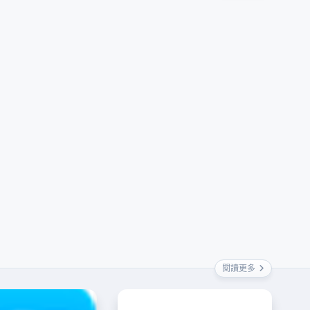
軟體需求
SXi 安裝教程
SEO (Search Engine Optimization)
ESXi 配置指南
ESXi 硬體需求
honeygain
ESXi 軟體需求
Support for Digital Services
VMware
ESXi 配置指南
VMware ESXi 安裝
honeygain
Utilization of Interne
VMware vCen
VMwa
閱讀更多