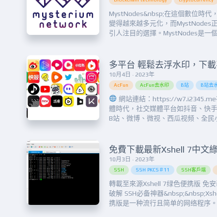
MystNodes&nbsp;在這個數位時
變得越來越多元化，而MystNode
引人注目的選擇。MystNodes是
台，它不僅讓您參與區塊鏈技術的
提供了一個穩定的賺錢機會。這篇
紹MystNodes，以及如何輕鬆開始賺錢
10月4日 · 2023年
AcFun
AcFun去水印
B站
B站去
網站連結：https://w7.i2345
體時代，社交媒體平台如抖音、快
B站、微博、微视、西瓜视频、全民
红书、火山小视频、美拍、好看视
影、今日头条、腾讯新闻、快看点
报、最右、阳光宽频网、Twitter
秀、Inst...
10月3日 · 2023年
SSH
SSH PKCS＃11
SSH客戶端
轉載至來源Xshell 7绿色便携版 
破解 SSH必备神器&nbsp;&nbsp;Xsh
携版是一种流行且简单的网络程序。Xsh
在Windows下访问远端的服务器，