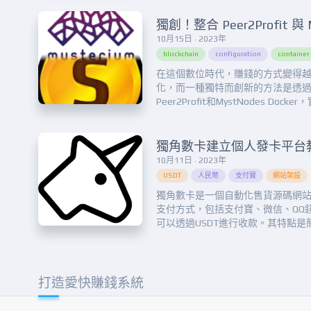
远程终端的目的。它支持 RLOGIN、SFT
10月15日 · 2023年
blockchain
configuration
containe
在這個數位時代，賺錢的方式變得
化，而一種獨特而創新的方法是透
Peer2Profit和MystNodes Dock
錢的目標。這個結合不僅讓您參與
術領域，還有機會賺取穩定的收入。Peer
是一個革命性的平台，它允許用戶
算資源，以...
10月11日 · 2023年
USDT
人民幣
支付寶
網站架設
獨角數卡是一個自動化售貨源碼網
支付方式，包括支付寶、微信、QQ
可以透過USDT進行收款。其特點是
效穩定，能夠幫助站長快速搭建自
統。 經過這些年的網路衝浪，我發
使用得最多的發卡程序，可能因為
回歸正題，不代表...
打造愛快賺錢系統