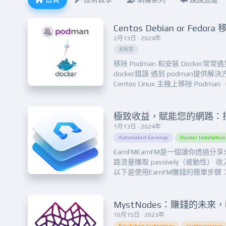
2月13日 · 2024年
无标签
移除 Podman 和安裝 Docker常
docker錯誤 遇到 podman提供解決
Centos Linux 主機上移除 Podma
Dockerdnf remove podman或者sud
remove podman...
1月13日 · 2024年
Automated Earnings
Docker Installation
EarnFMEarnFM是一個讓你透過分
路流量賺取 passively（被動性）
以下是使用EarnFM賺錢的簡單步驟：
載並安裝EarnFM應用程式到你的
界面使得設定變得容易，讓你迅速開
錢： 讓EarnFM應用程式在你...
MystNodes：賺錢的未來
10月15日 · 2023年
Blockchain technology
cryptocurrency