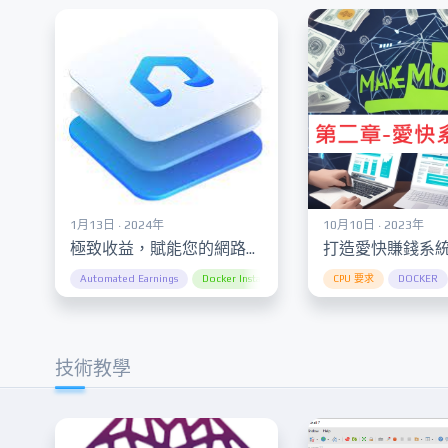
1月13日 · 2024年
10月10日 · 2023年
極致收益，賦能您的網路：探索透過EarnFM實現被動收入的世界！”Maximize Earnings and Empower Your Internet: Explore the World of Passive Income with EarnFM!”
Automated Earnings
Docker Installation
Docker 安裝
CPU 要求
Global Pro
DOCKER
技術教學