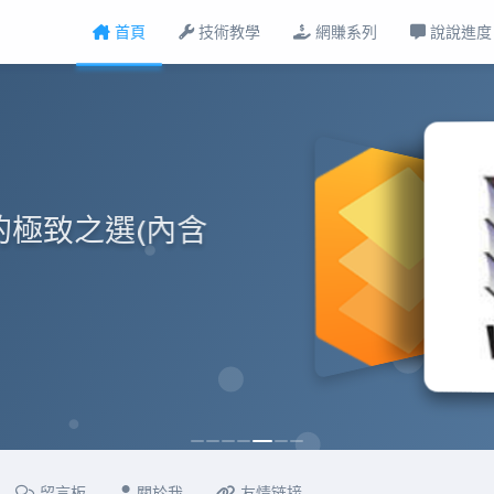
首頁
技術教學
網賺系列
說說進度
綠色便攜版，快速配
留言板
關於我
友情链接