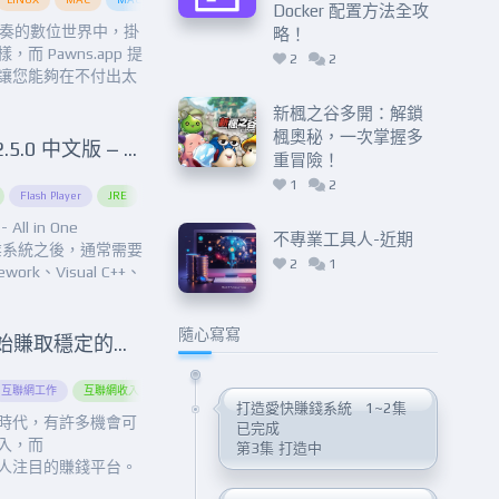
Docker 配置方法全攻
)在快節奏的數位世界中，掛
略！
 Pawns.app 提
2
2
讓您能夠在不付出太
收益。本文將為您介
新楓之谷多開：解鎖
使用 Docker 配置方
楓奧秘，一次掌握多
。此外，我們...
All in One Runtimes 2.5.0 中文版 – 一鍵安裝系統必要元件：Microsoft .Net Framework、Visual C++、DirectX、Flash Player、JRE
重冒險！
1
2
印
Flash Player
Tiktok
Tiktok去水印
JRE
Microsoft .Net Framework
Twitter
Twitter去水印
Visual C++
UC浏览器
必要元件
UC浏览器去水
程式
l in One
不專業工具人-近期
作業系統之後，通常需要
2
1
ework、Visual C++、
r、JRE等等必要元件，以便
程式可正常執行。這
隨心寫寫
Peer2Profit.app：開始賺取穩定的網路收入(項目沒死) 進階Docker 安裝
費
互聯網工作
免費下載
互聯網收入
免費軟體
在線工作
多主題模式
在線收入
安全存儲
安全賺錢
安全性
網上收入
安全連接
網絡副業
密鑰管
打造愛快賺錢系統
1~2集
這個數位時代，有許多機會可
已完成
入，而
第3集 打造中
是一個引人注目的賺錢平台。
供了一個簡單而可靠的方式，