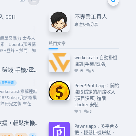
入 SSH
不專業工具人
專注技術分享
 SSH簡單又暴力 太多人
熱門文章
，Ubuntu預設情
SSH登錄。然而，如
的，為了方便使用，
worker.cash 自動掛機
限制首先要重新設定
賺錢[手機/電腦]
worker.cash 自動掛機 賺錢[手機/電腦]
15
8
看廣告賺錢
Privacy and Data Security
SEO (Search Engine Optimization)
Support for Digital S
Peer2Profit.app：開始
orker.cash推薦連結
賺取穩定的網路收入
316483&nbsp;我大概摸
(項目沒死) 進階
註冊完之後 會在
Docker 安裝
後 會如下圖 (圖一)
1
3
Pawns.app：多平台支援，輕鬆掛機賺錢，Docker 配置方法全攻略！
Pawns.app：多平台支
援，輕鬆掛機賺錢，
es
LINUX
Participate in the blockchain revolution
MAC
MACOS
Pawns.app
WINDOWS
Purchase nodes
個平台
Register account
優惠價格
多