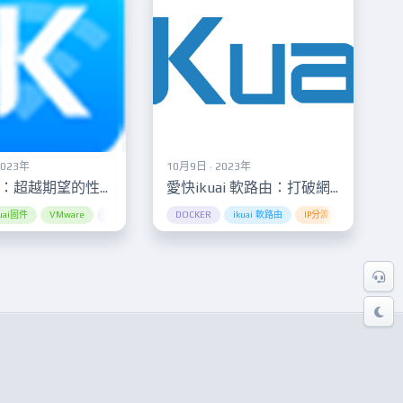
2023年
10月9日 · 2023年
iKuai固件：超越期望的性能升級！解析iKuai固件的創新功能和下載方法
愛快ikuai 軟路由：打破網絡業界界限，加速您的數據流，同時支援DOCKER和虛擬機！
nt tool
Kuai固件
使用指南
VMware
Docker technology
免費
下載
免費下載
下載方法
Docker容器
免費軟體
DOCKER
免費下載
Docker技術
多主題模式
ikuai 軟路由
創新功能
Docker管理工具
安全存儲
IP分流
固件更新
IP連接識別
安全性
性能
ear