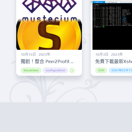
10月15日 · 2023年
10月3日 · 2023年
獨創！整合 Peer2Profit 與 MystNodes Docker：賺錢如此簡單！Innovation Unleashed! Combining Peer2Profit and MystNodes Docker for Effortless Earnings!
blockchain
configuration
container management
SSH
SSH PKCS＃11
cryptocurrenc