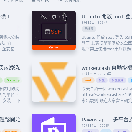
Centos Debian or Fedora 移除 Podman 和安裝 Docker
Ubuntu 開放 root 登
2月13日 · 2024年
无标签
常遇到很人安裝
Ubuntu 開放 root 登入
方法 :在
問了 其實很簡單基於安全因素
n ，並安裝
況下禁止使用root用戶通過
o yum
果您將主機用於內部測試目
您可以通過以下方法解除此
Ubuntu 的 root 密碼, 輸...
極致收益，賦能您的網路：探索透過EarnFM實現被動收入的世界！”Maximize Earnings and Empower Your Internet: Explore the World of Passive Income with EarnFM!”
11月25日 · 2023年
Docker 安裝
Global Progress
Internet Bandwidth Sharing
work
掛機
Passive Income
掛機賺錢
享未使用的網
今天介紹一個 worker.cashw
 收入的平台。
https://worker.cash/u/
 安裝： 下
索出規則 歡迎大家留言研究
裝置上。直觀的
一、如何賺錢電腦端:註冊完之
始賺錢。 賺
點選 Start...
，輕鬆開始
10月11日 · 2023年
Decentralized node operation
Diverse node options.
DOCKER
Earn rewards
IOS
IPHONE
MystNod