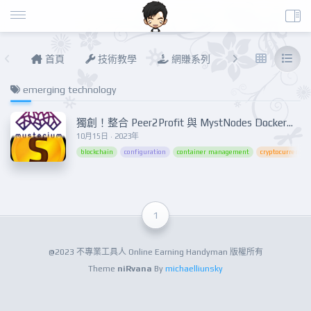
首頁
技術教學
網賺系列
說說進度
emerging technology
獨創！整合 Peer2Profit 與 MystNodes Docker：賺錢如此簡單！Innovation Unleashed! Combining Peer2Profit and MystNodes Docker for Effortless Earnings!
10月15日 · 2023年
blockchain
configuration
container management
cryptocurrency
1
@2023 不專業工具人 Online Earning Handyman 版權所有
Theme
niRvana
By
michaelliunsky