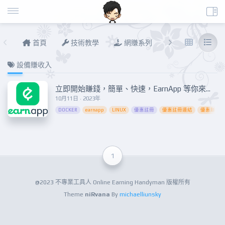
首頁
技術教學
網賺系列
說說進度
設備賺收入
立即開始賺錢，簡單、快速，EarnApp 等你來！進階Docker(附出金圖)
10月11日 · 2023年
DOCKER
earnapp
LINUX
優惠註冊
優惠註冊連結
優惠賺錢
1
@2023 不專業工具人 Online Earning Handyman 版權所有
Theme
niRvana
By
michaelliunsky