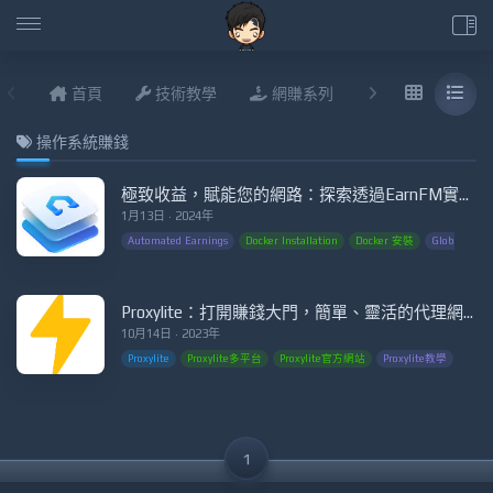
首頁
技術教學
網賺系列
說說進度
操作系統賺錢
極致收益，賦能您的網路：探索透過EarnFM實現被動收入的世界！”Maximize Earnings and Empower Your Internet: Explore the World of Passive Income with EarnFM!”
1月13日 · 2024年
Automated Earnings
Docker Installation
Docker 安裝
Global Progr
Proxylite：打開賺錢大門，簡單、靈活的代理網路賺錢方式
10月14日 · 2023年
Proxylite
Proxylite多平台
Proxylite官方網站
Proxylite教學
Prox
1