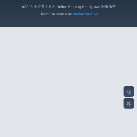
@2023 不專業工具人 Online Earning Handyman 版權所有
Theme
niRvana
By
michaelliunsky