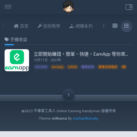
首頁
技術教學
網賺系列
說說進度
手機收益
立即開始賺錢，簡單、快速，EarnApp 等你來！進階Docker(附出金圖)
10月11日 · 2023年
DOCKER
earnapp
LINUX
優惠註冊
優惠註冊連結
優惠賺錢
1
@2023 不專業工具人 Online Earning Handyman 版權所有
Theme
niRvana
By
michaelliunsky