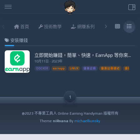
首頁
技術教學
網賺系列
說說進度
安裝賺錢
立即開始賺錢，簡單、快速，EarnApp 等你來！進階Docker(附出金圖)
10月11日 · 2023年
DOCKER
earnapp
LINUX
優惠註冊
優惠註冊連結
優惠賺錢
1
@2023 不專業工具人 Online Earning Handyman 版權所有
Theme
niRvana
By
michaelliunsky