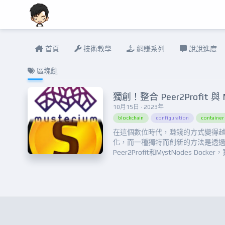
首頁
技術教學
網賺系列
說說進度
區塊鏈
10月15日 · 2023年
blockchain
configuration
containe
在這個數位時代，賺錢的方式變得
化，而一種獨特而創新的方法是透
Peer2Profit和MystNodes Dock
錢的目標。這個結合不僅讓您參與
術領域，還有機會賺取穩定的收入。Peer
是一個革命性的平台，它允許用戶
算資源，以...