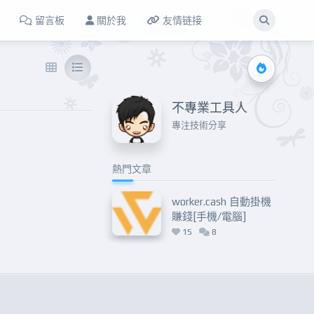
留言板
關於我
友情链接
不專業工具人
專注技術分享
ontainers
Docker management tool
Docker technology
Docker容器
Docke
熱門文章
worker.cash 自動掛機
賺錢[手機/電腦]
15
8
Peer2Profit.app：開始
賺取穩定的網路收入
(項目沒死) 進階
Docker 安裝