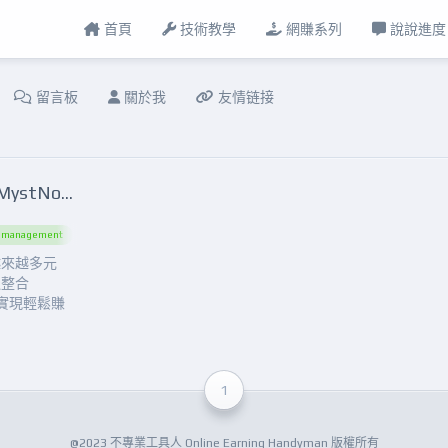
首頁
技術教學
網賺系列
說說進度
留言板
關於我
友情链接
獨創！整合 Peer2Profit 與 MystNodes Docker：賺錢如此簡單！Innovation Unleashed! Combining Peer2Profit and MystNodes Docker for Effortless Earnings!
r management
cryptocurrency
decentralized computing
digital age
Docker c
越來越多元
過整合
er，實現輕鬆賺
一個有趣的技
2Profit
共享他們的計
1
@2023 不專業工具人 Online Earning Handyman 版權所有