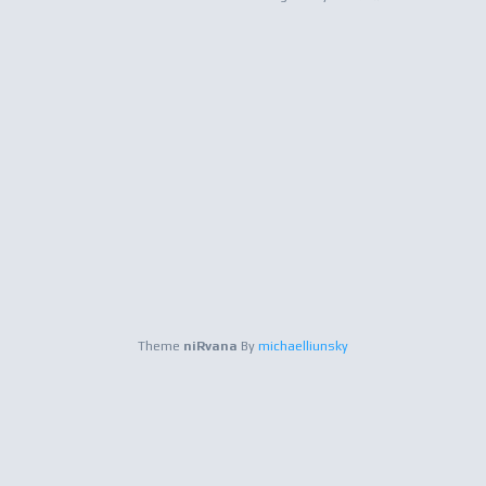
Theme
niRvana
By
michaelliunsky