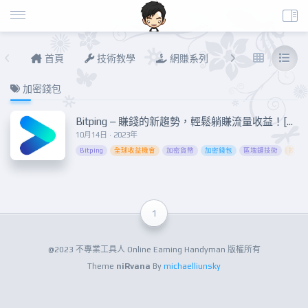
首頁
技術教學
網賺系列
說說進度
加密錢包
Bitping – 賺錢的新趨勢，輕鬆躺賺流量收益！[進階Docker]
10月14日 · 2023年
Bitping
全球收益機會
加密貨幣
加密錢包
區塊鏈技術
挖礦
1
@2023 不專業工具人 Online Earning Handyman 版權所有
Theme
niRvana
By
michaelliunsky