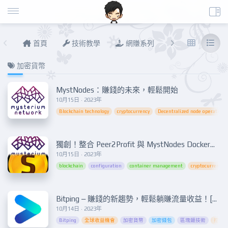
首頁
技術教學
網賺系列
說說進度
加密貨幣
MystNodes：賺錢的未來，輕鬆開始
10月15日 · 2023年
Blockchain technology
cryptocurrency
Decentralized node operation
獨創！整合 Peer2Profit 與 MystNodes Docker：賺錢如此簡單！Innovation Unleashed! Combining Peer2Profit and MystNodes Docker for Effortless Earnings!
10月15日 · 2023年
blockchain
configuration
container management
cryptocurrency
Bitping – 賺錢的新趨勢，輕鬆躺賺流量收益！[進階Docker]
10月14日 · 2023年
Bitping
全球收益機會
加密貨幣
加密錢包
區塊鏈技術
挖礦