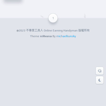
1
@2023 不專業工具人 Online Earning Handyman 版權所有
Theme
niRvana
By
michaelliunsky