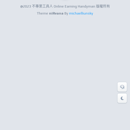
@2023 不專業工具人 Online Earning Handyman 版權所有
Theme
niRvana
By
michaelliunsky