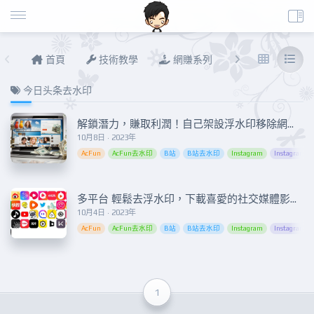
首頁
技術教學
網賺系列
說說進度
今日头条去水印
解鎖潛力，賺取利潤！自己架設浮水印移除網站，開啟創收新紀元
10月8日 · 2023年
AcFun
AcFun去水印
B站
B站去水印
Instagram
Instagram
多平台 輕鬆去浮水印，下載喜愛的社交媒體影片！
10月4日 · 2023年
AcFun
AcFun去水印
B站
B站去水印
Instagram
Instagram
1